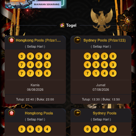
Togel
Hongkong Pools (Prize123)
Sydney Pools (Prize123)
( Setiap Hari )
( Setiap Hari )
3
6
3
4
0
1
5
8
7
4
0
2
6
3
6
3
7
7
1
6
7
1
4
8
Kamis
Jumat
06/08/2026
07/08/2026
Tutup: 22:40 | Buka: 23:00
Tutup: 13:30 | Buka: 13:50
Hongkong Pools
Sydney Pools
( Setiap Hari )
( Setiap Hari )
3
6
3
4
0
1
5
8