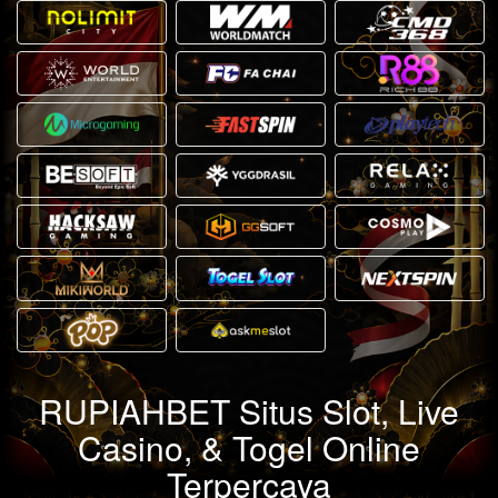
RUPIAHBET Situs Slot, Live
Casino, & Togel Online
Terpercaya